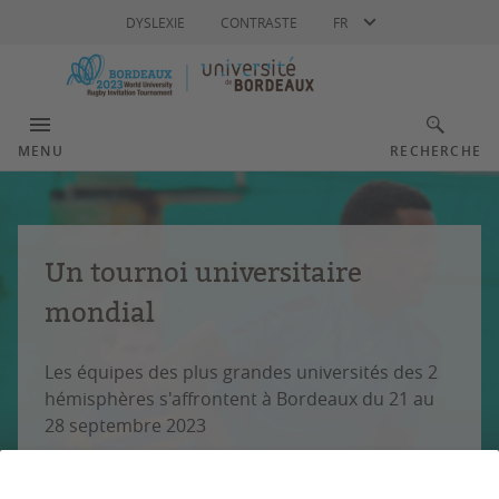
Langue
DYSLEXIE
CONTRASTE
FR
MENU
RECHERCHE
Un tournoi universitaire
mondial
Les équipes des plus grandes universités des 2
hémisphères s'affrontent à Bordeaux du 21 au
28 septembre 2023
EN SAVOIR PLUS