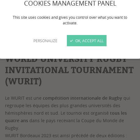
COOKIES MANAGEMENT PANEL
This site uses cookies and gives you control over what you want to
1
/
1
activate.
PERSONALIZE
OK, ACCEPT ALL
WORLD UNIVERSITY RUGBY
INVITATIONAL TOURNAMENT
(WURIT)
Le WURIT est une
compétition internationale de Rugby
qui
regroupe les équipes des plus grandes universités des
hémisphères nord et sud. Le tournoi est organisé
tous les
quatre ans
dans le pays recevant la Coupe du Monde de
Rugby.
WURIT Bordeaux 2023 est ainsi précédé de deux éditions :